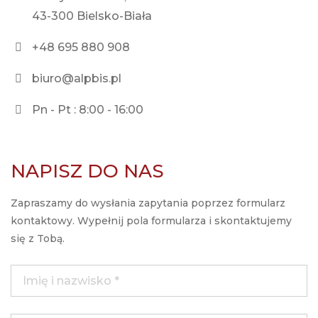
43-300 Bielsko-Biała
+48 695 880 908
biuro@alpbis.pl
Pn - Pt : 8:00 - 16:00
NAPISZ DO NAS
Imię i nazwisko *
Zapraszamy do wysłania zapytania poprzez formularz
kontaktowy. Wypełnij pola formularza i skontaktujemy
Adres e-mail *
się z Tobą.
Produkt *