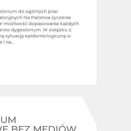
torium do ogólnych prac
atoryjnych Na Państwa życzenie
eje możliwość dopasowania każdych
rów dygestorium. W związku z
ą sytuacją epidemiologiczną w
 i na...
IUM
E BEZ MEDIÓW,