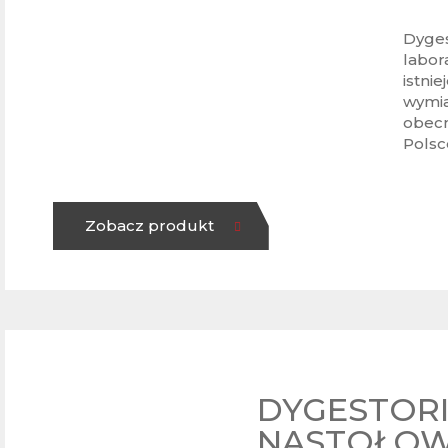
Dyges
labor
istni
wymia
obecn
Polsce
Zobacz produkt
DYGESTOR
NASTOŁOW