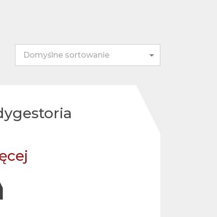
dygestoria
ęcej