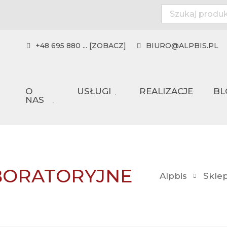
+48 695 880 ... [ZOBACZ]
BIURO@ALPBIS.PL
O
USŁUGI
REALIZACJE
BL
NAS
BORATORYJNE
Alpbis
Skle