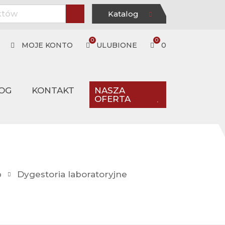
Katalog
0
0
MOJE KONTO
ULUBIONE
0
OG
KONTAKT
NASZA
OFERTA
p
Dygestoria laboratoryjne