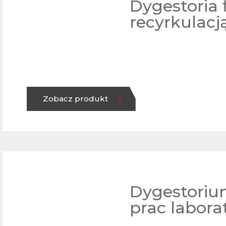
Dygestoria f
recyrkulac
Zobacz produkt
Dygestoriu
prac labora