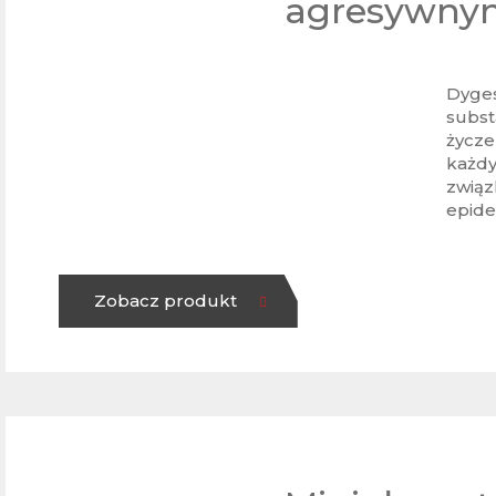
agresywnym
Dyges
subst
życze
każdy
związ
epide
Zobacz produkt