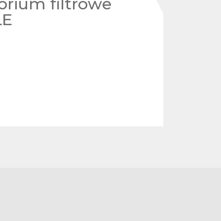
orium filtrowe
LE