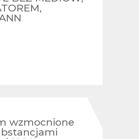
ATOREM,
ANN
um wzmocnione
ubstancjami