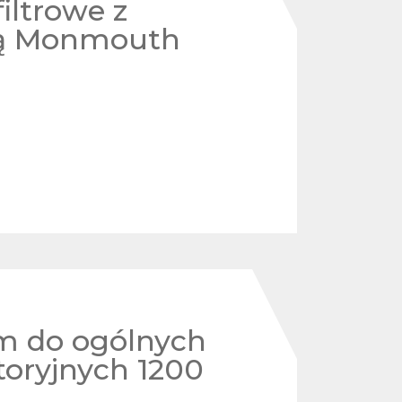
iltrowe z
ją Monmouth
m do ogólnych
toryjnych 1200