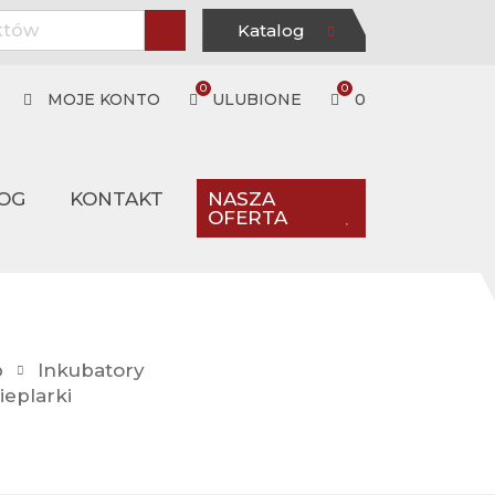
Katalog
0
0
MOJE KONTO
ULUBIONE
0
OG
KONTAKT
NASZA
OFERTA
p
Inkubatory
ieplarki