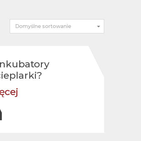
inkubatory
ieplarki
?
ęcej