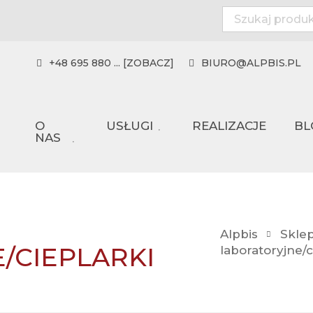
+48 695 880 ... [ZOBACZ]
BIURO@ALPBIS.PL
O
USŁUGI
REALIZACJE
BL
NAS
Alpbis
Skle
/CIEPLARKI
laboratoryjne/c