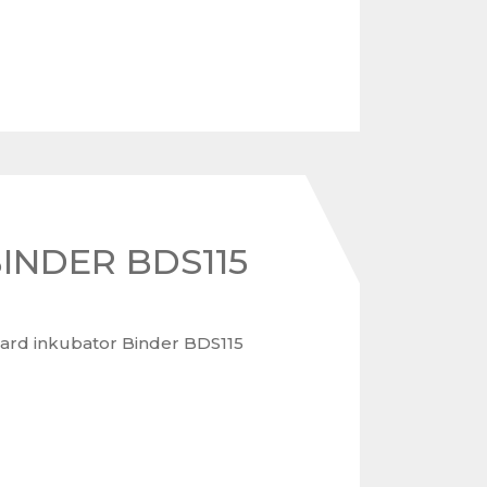
BINDER BDS115
ard inkubator Binder BDS115