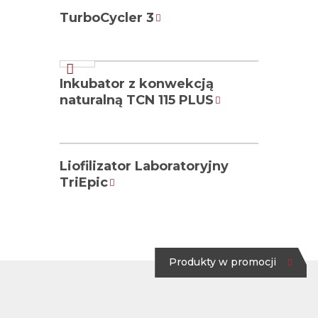
TurboCycler 3
ZOBACZ PRODUKT
Inkubator z konwekcją
naturalną TCN 115 PLUS
ZOBACZ PRODUKT
Liofilizator Laboratoryjny
TriEpic
Produkty w promocji